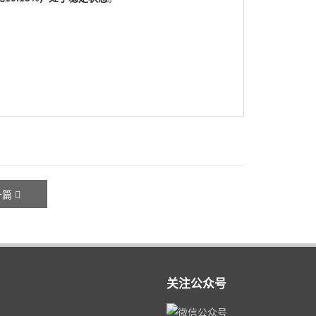
一篇
关注公众号