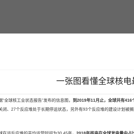
一张图看懂全球核电
据“全球核工业状态报告”发布的信息图，
到
2019
年
11
月止，全球共有
416
关闭、
27
个反应堆处于长期停运状态，另外有
93
个反应堆的建设计划被搁
球在运反应堆的平均运营时间为
30.45
年，
2018
年核电在全球发电量中占