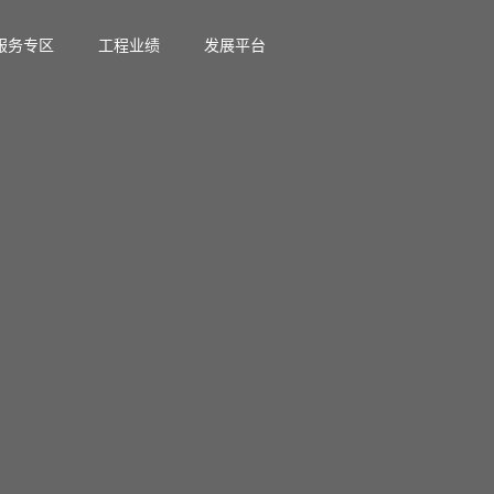
服务专区
工程业绩
发展平台