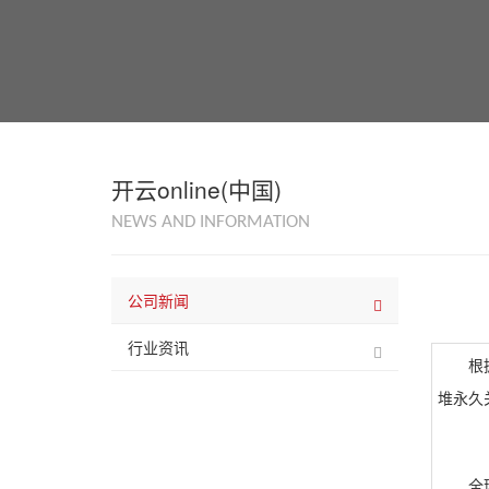
开云online(中国)
NEWS AND INFORMATION
公司新闻
行业资讯
根
堆永久
全