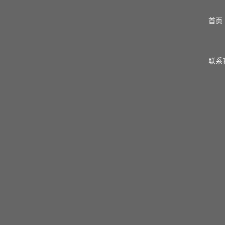
首页
联系