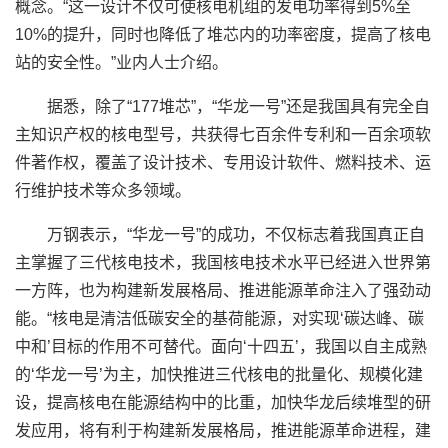
概念。“这一设计不仅可使核电机组的发电功率得到5%至
10%的提升，同时也降低了堆芯内的功率密度，提高了核电
站的安全性。”业内人士介绍。
据悉，除了“177堆芯”，“华龙一号”还是我国具有完全自
主知识产权的核电型号，共获得七百余件专利和一百余项软
件著作权，覆盖了设计技术、专用设计软件、燃料技术、运
行维护技术等众多领域。
万钢表示，“华龙一号”的成功，不仅标志着我国真正自
主掌握了三代核电技术，我国核电技术水平已经进入世界第
一方阵，也为构建新发展格局、推进能源革命注入了强劲动
能。“核电是清洁低碳安全的基荷能源，对实现‘碳达峰、碳
中和’目标的作用不可替代。面向‘十四五’，我国以自主成熟
的‘华龙一号’为主，加快推进三代核电的批量化、规模化建
设，提高核电在能源结构中的比重，加快华龙后续堆型的研
发应用，将有利于构建新发展格局，推进能源革命进程，建