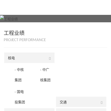
工程业绩
PROJECT PERFORMANCE
核电
- 中核
- 中广
集团
核集团
- 国电
投集团
交通