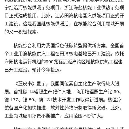
宁红沿河核能供暖示范项目、浙江海盐核能工业供热示范项
目正式建成投用。此外，江苏田湾核电蒸汽供能项目正式开
工建设，这是我国继核能供暖后，在核能综合利用领域开展
的又一积极探索。
核能综合利用为我国绿色低碳转型提供新方案。全国首
个工业用途核能供汽工程在田湾核电基地已开工建设。依托
海阳核电运行机组的900兆瓦远距离跨区域核能供热工程也
已开工建设，预计今年投运。
《蓝皮书》显示，我国同位素自主化生产取得较大进
展。首批碳-14辐照生产靶件入堆，商用堆辐照生产钇-90、
镥-177、锶-89、碘-131技术开发工作取得新进展。核医疗
装备国产化加快推进，放射性药物研制取得新突破。此外，
工业领域应用场景不断推广，应用范围不断扩大。