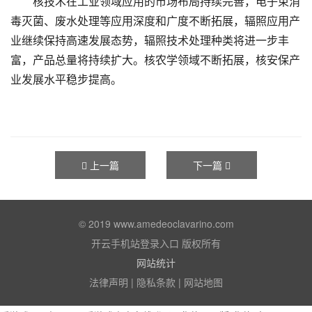
核技术在工业领域应用的市场布局持续完善，电子束消
毒灭菌、废水处理等应用深度和广度不断拓展，辐照应用产
业继续保持高速发展态势，辐照技术处理种类将进一步丰
富，产品总量将持续扩大。核农学领域不断拓展，核安保产
业发展水平稳步提高。
上一篇
下一篇
© 2019 www.amedeoclavarino.com
开云手机站登录入口 版权所有
网站统计
法律声明 | 隐私条款 | 网站地图