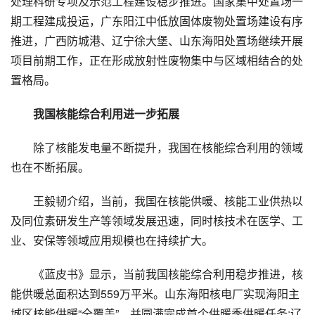
处理科研专项及示范工程建设稳步推进。国家集中处置场一
期工程建成投运，广东阳江中低放固体废物处置场建设有序
推进，广西防城港、辽宁徐大堡、山东海阳处置场继续开展
项目前期工作，正在形成放射性废物集中与区域相结合的处
置格局。
我国核能综合利用进一步拓展
除了核能发电量不断提升，我国在核能综合利用的领域
也在不断拓展。
王毅韧介绍，当前，我国在核能供暖、核能工业供热以
及同位素研发生产等领域发展迅速，同时核技术在医学、工
业、安保等领域应用规模也在持续扩大。
《蓝皮书》显示，当前我国核能综合利用稳步推进，核
能供暖总面积达到559万平米。山东海阳核电厂实现海阳主
城区核能供暖“全覆盖”，并圆满完成首个供暖季供暖任务;辽