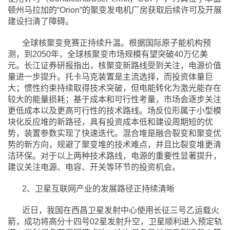
顿州马拉加的“Orion”的聚变发电机厂房获取后续许可及开展
建设扫清了障碍。
全球核聚变竞赛正持续升温。根据国际原子能机构预
测，到2050年，全球核聚变市场规模有望突破40万亿美
元。长江证券研报指出，核聚变新路线受到关注，电源价值
量进一步提升。托卡马克装置是主流选择，而投资体量巨
大；惯性约束持续取得技术突破，但电能转化为激光能存在
较大的能量损耗；基于成本和可行性考量，市场会逐步关注
更低成本以及更高可行性的技术路线。场反位形属于小型模
块化反应堆的新路径，具有投资成本低和建设周期短的优
势，装置参数实现了快速迭代。混合堆是融合裂变和聚变优
势的新方向，规避了聚变堆的技术难点，并且比裂变堆更清
洁环保。对于以上两种技术路线，电源的重要性显著提升，
建议关注电源、电容、开关等环节的投资机会。
2、卫星互联网产业的发展路径正持续清晰
近日，我国在西昌卫星发射中心使用长征三号乙运载火
箭，成功将高分十四号02星发射升空，卫星顺利进入预定轨