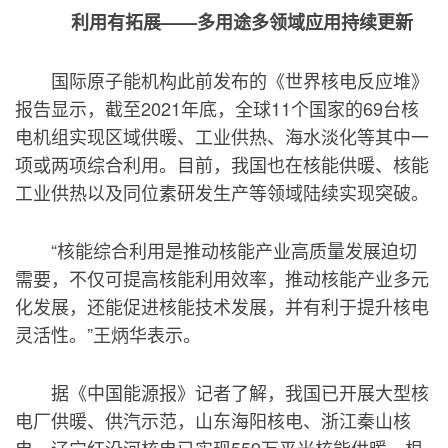
利用有拓展——多用途多领域应用持续更新
国际原子能机构此前发布的《世界核电反应堆》
报告显示，截至2021年底，全球11个国家的69台核
电机组实现区域供暖、工业供热、海水淡化等其中一
项或两项综合利用。目前，我国也在核能供暖、核能
工业供热以及同位素研发生产等领域陆续实现突破。
“核能综合利用是推动核能产业高质量发展迫切
需要，不仅可提高核能利用效率，推动核能产业多元
化发展，还能促进核能技术发展，并有利于提升核电
灵活性。”王炳华表示。
据《中国能源报》记者了解，我国已开展大型核
电厂供暖、供汽示范，山东海阳核电、浙江秦山核