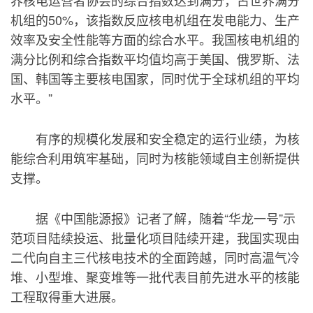
界核电运营者协会的综合指数达到满分，占世界满分
机组的50%，该指数反应核电机组在发电能力、生产
效率及安全性能等方面的综合水平。我国核电机组的
满分比例和综合指数平均值均高于美国、俄罗斯、法
国、韩国等主要核电国家，同时优于全球机组的平均
水平。”
有序的规模化发展和安全稳定的运行业绩，为核
能综合利用筑牢基础，同时为核能领域自主创新提供
支撑。
据《中国能源报》记者了解，随着“华龙一号”示
范项目陆续投运、批量化项目陆续开建，我国实现由
二代向自主三代核电技术的全面跨越，同时高温气冷
堆、小型堆、聚变堆等一批代表目前先进水平的核能
工程取得重大进展。