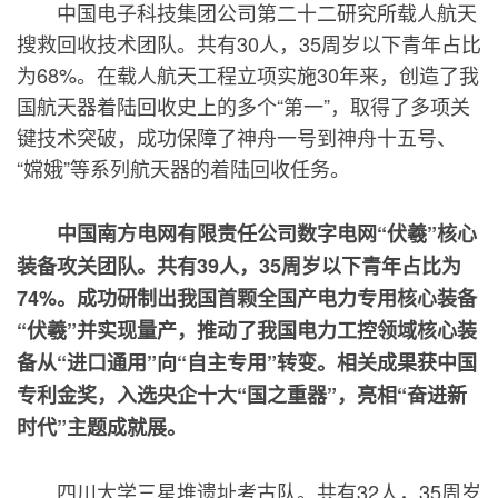
中国电子科技集团公司第二十二研究所载人航天
搜救回收技术团队。共有30人，35周岁以下青年占比
为68%。在载人航天工程立项实施30年来，创造了我
国航天器着陆回收史上的多个“第一”，取得了多项关
键技术突破，成功保障了神舟一号到神舟十五号、
“嫦娥”等系列航天器的着陆回收任务。
中国南方电网有限责任公司数字电网“伏羲”核心
装备攻关团队。共有39人，35周岁以下青年占比为
74%。成功研制出我国首颗全国产电力专用核心装备
“伏羲”并实现量产，推动了我国电力工控领域核心装
备从“进口通用”向“自主专用”转变。相关成果获中国
专利金奖，入选央企十大“国之重器”，亮相“奋进新
时代”主题成就展。
四川大学三星堆遗址考古队。共有32人，35周岁