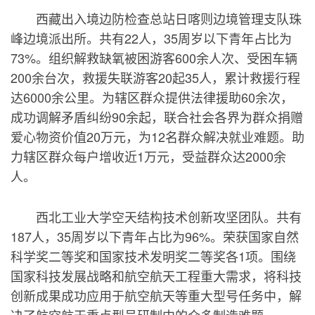
西藏出入境边防检查总站日喀则边境管理支队珠
峰边境派出所。共有22人，35周岁以下青年占比为
73%。组织解救缺氧被困游客600余人次、受困车辆
200余台次，救援失联游客20起35人，累计救援行程
达6000余公里。为辖区群众提供法律援助60余次，
成功调解矛盾纠纷90余起，联合社会各界为群众捐赠
爱心物资价值20万元，为12名群众解决就业难题。助
力辖区群众每户增收近1万元，受益群众达2000余
人。
西北工业大学空天结构技术创新攻坚团队。共有
187人，35周岁以下青年占比为96%。荣获国家自然
科学奖二等奖和国家技术发明奖二等奖各1项。围绕
国家科技发展战略和航空航天工程重大需求，将科技
创新成果成功应用于航空航天等重大型号任务中，解