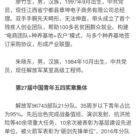
廖竹生，男，汉族，1997年9月出生，中共党
员，现任江西省宁都县章坤电子商务有限公司总经
理。双手手腕先天畸形、无法伸直，带头成立了首个
残疾人创业团队，帮助100多名贫困群众就业。构建
“电商团队+种养基地+农户”模式，与多个种养基地签
订采购协议，形成产业联盟。
朱晓东，男，汉族，1984年10月出生，中共党
员，现任解放军某室高级工程师。
第27届中国青年五四奖章集体
解放军96743部队21分队。35周岁以下青年占比
为95%。先后出色完成战备值班、演训发射、抗洪抢
险等40余项重大任务，10余次被表彰为基层建设先进
单位，被火箭军表彰为“砺剑先锋单位”，2016年分队