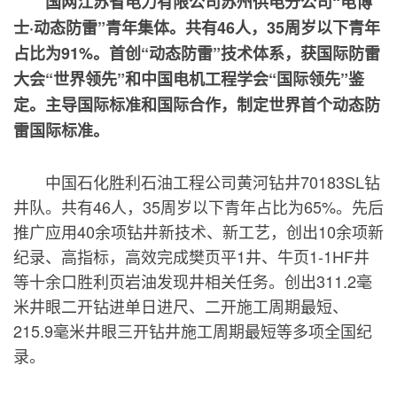
国网江苏省电力有限公司苏州供电分公司“电博
士·动态防雷”青年集体。共有46人，35周岁以下青年
占比为91%。首创“动态防雷”技术体系，获国际防雷
大会“世界领先”和中国电机工程学会“国际领先”鉴
定。主导国际标准和国际合作，制定世界首个动态防
雷国际标准。
中国石化胜利石油工程公司黄河钻井70183SL钻
井队。共有46人，35周岁以下青年占比为65%。先后
推广应用40余项钻井新技术、新工艺，创出10余项新
纪录、高指标，高效完成樊页平1井、牛页1-1HF井
等十余口胜利页岩油发现井相关任务。创出311.2毫
米井眼二开钻进单日进尺、二开施工周期最短、
215.9毫米井眼三开钻井施工周期最短等多项全国纪
录。