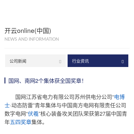
开云online(中国)
NEWS AND INFORMATION
公司新闻
行业资讯
国网、南网2个集体获全国奖章！
国网江苏省电力有限公司苏州供电分公司“
电博
士
·动态防雷”青年集体与中国南方电网有限责任公司
数字电网“
伏羲
”核心装备攻关团队荣获第27届中国青
年
五四奖章
集体。