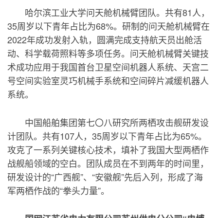
哈尔滨工业大学问天舱机械臂团队。共有81人，
35周岁以下青年占比为68%。研制的问天舱机械臂在
2022年成功发射入轨，圆满完成支持航天员出舱活
动、科学载荷照料等多项任务。问天舱机械臂关键技
术成功应用于我国首台卫星空间机器人系统、天宫二
号空间实验室灵巧机械手系统和空间碎片减缓机器人
系统。
中国船舶集团第七〇八研究所两栖攻击舰研发设
计团队。共有107人，35周岁以下青年占比为65%。
攻克了一系列关键核心技术，填补了我国大型两栖作
战舰船领域的空白。团队成员在不到两年的时间里，
研发设计的“广西舰”、“安徽舰”先后入列，形成了海
军两栖作战的“拳头力量”。