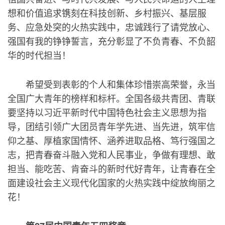
想和价值追求镌刻在科技创新、乡村振兴、基层服
务、应急处突的火热实践中，忠诚践行了请党放心、
强国有我的铮铮誓言，充分彰显了不负青春、不负韶
华的时代担当！
希望受到表彰的个人和集体珍惜崇高荣誉，永当
全国广大青年的榜样和标杆。全国各级共青团、青联
要坚持以习近平新时代中国特色社会主义思想为指
导，团结引领广大团员青年学先进、当先进，筑牢信
仰之基、厚植家国情怀、涵养进取品格、笃行强国之
志，把青春奋斗融入党和人民事业，争做有理想、敢
担当、能吃苦、肯奋斗的新时代好青年，让青春在全
面建设社会主义现代化国家的火热实践中绽放绚丽之
花！