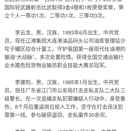
国际轻武器射击比武取得3金4银和1枚荣誉奖章，荣
立个人一等功1次、二等功1次、三等功3次。
李云龙，男，汉族，1993年6月出生，中共党
员，现任辽港集团大连港油品码头公司油库管理站沙
坨子罐区综合计量工。守护我国第一座现代化油港的
输油“大动脉”，多次处置险情。获得全国交通运输行
业水路危险货物运输员职业技能大赛总冠军。
李建昀，男，汉族，1985年1月出生，中共党
员，现任广东省江门市公安局打击走私支队二大队三
级警长。在一次追捕走私犯罪嫌疑人行动中，身受重
伤，8个月后重返岗位投入工作，坚守在打击违法犯
罪第一线，参与破获盗窃、走私案件30余宗。