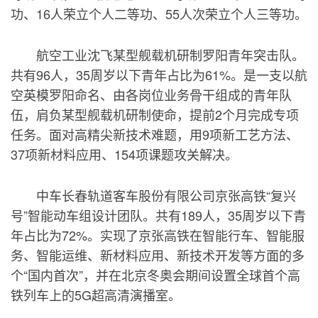
功、16人荣立个人二等功、55人次荣立个人三等功。
航空工业沈飞某型舰载机研制罗阳青年突击队。
共有96人，35周岁以下青年占比为61%。是一支以航
空英模罗阳命名、由各岗位业务骨干组成的青年队
伍，肩负某型舰载机研制使命，提前2个月完成专项
任务。面对高精尖新技术难题，用9项新工艺方法、
37项新材料应用、154项课题攻关解决。
中车长春轨道客车股份有限公司京张高铁“复兴
号”智能动车组设计团队。共有189人，35周岁以下青
年占比为72%。实现了京张高铁在智能行车、智能服
务、智能运维、新材料应用、新技术开发等方面的多
个“国内首次”，并在北京冬奥会期间设置全球首个高
铁列车上的5G超高清演播室。