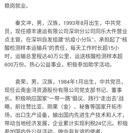
稳岗就业。
秦文冲，男，汉族，1993年8月出生，中共党
员，现任顺丰速运有限公司深圳分公司同乐大件营业
点主管。在深圳自发组建“抗疫小分队”，承担起了“核
酸检测样本运输兵”的责任，每天工作时长超15小
时，运输总里程达40万公里，运送核酸检测样本超
600万份。热心公益事业，积极参加助学活动。
袁荣，男，汉族，1984年1月出生，中共党员，
现任云南金浔资源股份有限公司党支部书记、董事
长。积极响应国家“一带一路”倡议、践行“走出去”战
略，前往赞比亚、刚果（金）、秘鲁等国家开拓市
场，出口生产设备，输出国内先进生产技术和人才，
带动当地经济发展，企业累计实现利税24亿元。积极
参加国内外公益活动，做中非友谊的使者。