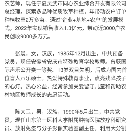
农艺师，现任宁夏灵武市同心农业综合开发有限公司
总经理。探索多品种优质牧草种植，年带动农户订单
种植牧草2万多亩。通过“企业+基地+农户”的发展模
式，2022年实现销售收入1.3亿元，带动近3000户农
民创收9000多万元。
张晨，女，汉族，1985年12月出生，中共预备
党员，现任安徽省安庆市特殊教育学校教师。曾获国
际声乐公开赛一等奖。13岁双目失明，后成为国内首
位盲人声乐硕士。热爱特殊教育事业，点亮残障孩子
的心灯。热心公益，经常参加关爱留守儿童和帮助农
村地区教师成长的志愿活动。
陈大卫，男，汉族，1990年5月出生，中共党
员，现任山东第一医科大学附属肿瘤医院放疗科研究
员、放射免疫与分子影像实验室副主任。利用大分割